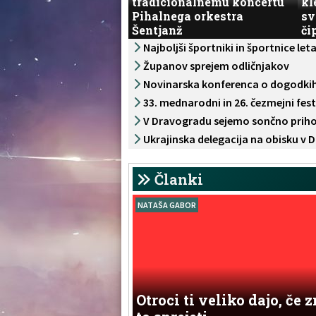
tradicionalnemu koncertu
kl
Pihalnega orkestra
sv
Šentjanž
či
Najboljši športniki in športnice le
Županov sprejem odličnjakov
Novinarska konferenca o dogodki
Občine Dravograd
33. mednarodni in 26. čezmejni fes
V Dravogradu sejemo sončno prih
Ukrajinska delegacija na obisku v
Članki
NATAŠA GABOR
Otroci ti veliko dajo, če 