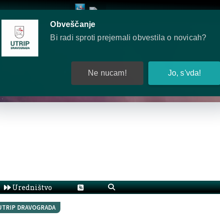
Obveščanje
Bi radi sproti prejemali obvestila o novicah?
Ne nucam!
Jo, s'vda!
Uredništvo
UTRIP DRAVOGRADA