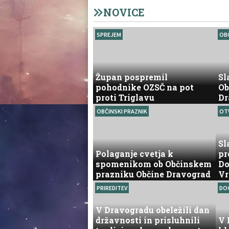
NOVICE
SPREJEM
OBČ
Župan pospremil
Sl
pohodnike OZSČ na pot
Ob
proti Triglavu
Dr
OBČINSKI PRAZNIK
OT
Sl
Polaganje cvetja k
pr
spomenikom ob Občinskem
Do
prazniku Občine Dravograd
Vr
PRIREDITEV
DO
V Dravogradu obeležili dan
državnosti in prisluhnili
V 