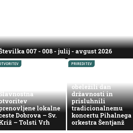
Številka 007 - 008 - julij - avgust 2026
OTVORITEV
PRIREDITEV
V Dravogradu
obeležili dan
Slavnostna
državnosti in
otvoritev
prisluhnili
prenovljene lokalne
tradicionalnemu
ceste Dobrova – Sv.
koncertu Pihalnega
Križ – Tolsti Vrh
orkestra Šentjanž