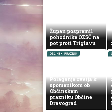
Župan pospremil
pohodnike OZSČ na
pot proti Triglavu
OBČINSKI PRAZNIK
Polaganje cvetja k
spomenikom ob
Občinskem
prazniku Občine
Dravograd