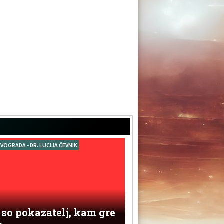
VOGRADA - DR. LUCIJA ČEVNIK
so pokazatelj, kam gre