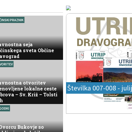
INSKI PRAZNIK
avnostna seja
činskega sveta Občine
avograd
VORITEV
avnostna otvoritev
Številka 007-008 - juli
enovljene lokalne ceste
brova – Sv. Križ – Tolsti
h
GODKI
Dvorcu Bukovje so