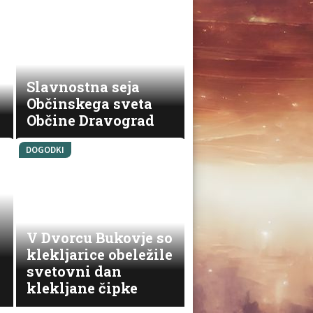
Slavnostna seja
Občinskega sveta
Občine Dravograd
DOGODKI
V Dvorcu Bukovje so
klekljarice obeležile
svetovni dan
klekljane čipke