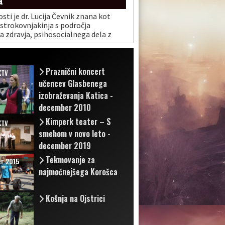
a
osti je dr. Lucija Čevnik znana kot
strokovnjakinja s področja
 zdravja, psihosocialnega dela z
n družinami ter kot avtorica knjig o
ki so v slovenskem prostoru
zjemen odziv.
Praznični koncert
KTV
učencev Glasbenega
izobraževanja Katica -
december 2010
Kimperk teater – S
KTV
smehom v novo leto -
december 2019
Tekmovanje za
r 2015
najmočnejšega Korošca
Košnja na Ojstrici