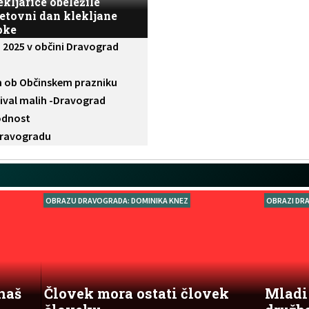
ekljarice obeležile
etovni dan klekljane
pke
ta 2025 v občini Dravograd
h ob Občinskem prazniku
tival malih -Dravograd
odnost
 Dravogradu
OBRAZU DRAVOGRADA: DOMINIKA KNEZ
OBRAZI DRA
znaš
Človek mora ostati človek
Mladi 