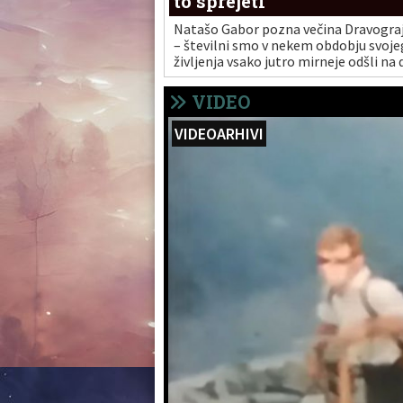
to sprejeti
Natašo Gabor pozna večina Dravogra
– številni smo v nekem obdobju svoje
življenja vsako jutro mirneje odšli na
tem, ko smo v njenih varnih rokah pus
svoj največjih zaklad, svoje otroke.
VIDEO
VIDEOARHIVI