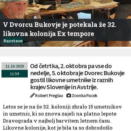
V Dvorcu Bukovje je potekala že 32.
likovna kolonija Ex tempore
Razstave
Od četrtka, 2. oktobra pa vse do
11.10.2025
nedelje, 5. oktobra je Dvorec Bukovje
11:59
gostil likovne umetnike iz raznih
krajev Slovenije in Avstrije.
Robert Preglau
Zvonka Pacek
Letos se je na že 32. koloniji zbralo 15 umetnikov
in umetnic, ki so znova zajeli na platno lepote
Dravograda v najbolj barvitem letnem času.
Likovne kolonije, kot je bila ta so dobrodošlo