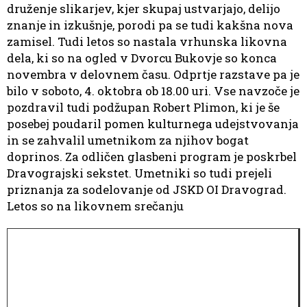
druženje slikarjev, kjer skupaj ustvarjajo, delijo
znanje in izkušnje, porodi pa se tudi kakšna nova
zamisel. Tudi letos so nastala vrhunska likovna
dela, ki so na ogled v Dvorcu Bukovje so konca
novembra v delovnem času. Odprtje razstave pa je
bilo v soboto, 4. oktobra ob 18.00 uri. Vse navzoče je
pozdravil tudi podžupan Robert Plimon, ki je še
posebej poudaril pomen kulturnega udejstvovanja
in se zahvalil umetnikom za njihov bogat
doprinos. Za odličen glasbeni program je poskrbel
Dravograjski sekstet. Umetniki so tudi prejeli
priznanja za sodelovanje od JSKD OI Dravograd.
Letos so na likovnem srečanju