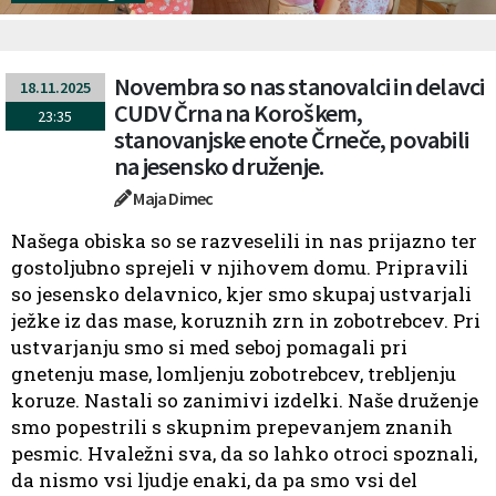
Novembra so nas stanovalci in delavci
18.11.2025
CUDV Črna na Koroškem,
23:35
stanovanjske enote Črneče, povabili
na jesensko druženje.
Maja Dimec
Našega obiska so se razveselili in nas prijazno ter
gostoljubno sprejeli v njihovem domu. Pripravili
so jesensko delavnico, kjer smo skupaj ustvarjali
ježke iz das mase, koruznih zrn in zobotrebcev. Pri
ustvarjanju smo si med seboj pomagali pri
gnetenju mase, lomljenju zobotrebcev, trebljenju
koruze. Nastali so zanimivi izdelki. Naše druženje
smo popestrili s skupnim prepevanjem znanih
pesmic. Hvaležni sva, da so lahko otroci spoznali,
da nismo vsi ljudje enaki, da pa smo vsi del