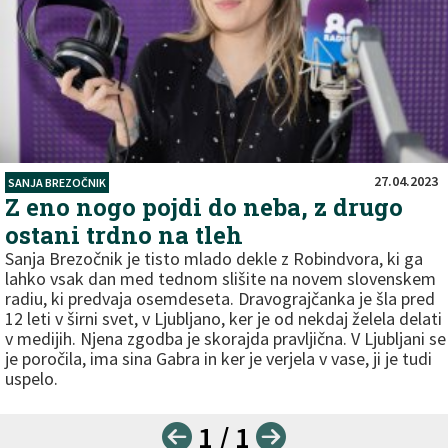
27.04.2023
SANJA BREZOČNIK
Z eno nogo pojdi do neba, z drugo
ostani trdno na tleh
Sanja Brezočnik je tisto mlado dekle z Robindvora, ki ga
lahko vsak dan med tednom slišite na novem slovenskem
radiu, ki predvaja osemdeseta. Dravograjčanka je šla pred
12 leti v širni svet, v Ljubljano, ker je od nekdaj želela delati
v medijih. Njena zgodba je skorajda pravljična. V Ljubljani se
je poročila, ima sina Gabra in ker je verjela v vase, ji je tudi
uspelo.
1 / 1