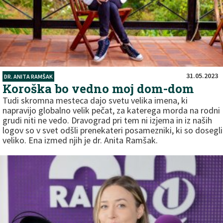
31.05.2023
DR. ANITA RAMŠAK
Koroška bo vedno moj dom-dom
Tudi skromna mesteca dajo svetu velika imena, ki
napravijo globalno velik pečat, za katerega morda na rodni
grudi niti ne vedo. Dravograd pri tem ni izjema in iz naših
logov so v svet odšli prenekateri posamezniki, ki so dosegli
veliko. Ena izmed njih je dr. Anita Ramšak.